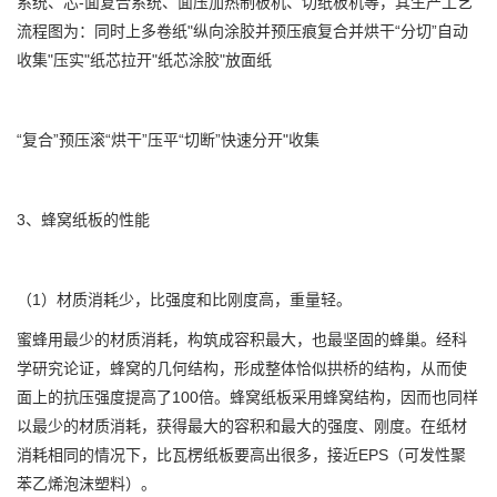
系统、芯-面复合系统、面压加热制板机、切纸板机等，其生产工艺
流程图为：同时上多卷纸"纵向涂胶并预压痕复合并烘干“分切”自动
收集"压实"纸芯拉开"纸芯涂胶"放面纸
“复合”预压滚“烘干”压平“切断”快速分开"收集
3、蜂窝纸板的性能
（1）材质消耗少，比强度和比刚度高，重量轻。
蜜蜂用最少的材质消耗，构筑成容积最大，也最坚固的蜂巢。经科
学研究论证，蜂窝的几何结构，形成整体恰似拱桥的结构，从而使
面上的抗压强度提高了100倍。蜂窝纸板采用蜂窝结构，因而也同样
以最少的材质消耗，获得最大的容积和最大的强度、刚度。在纸材
消耗相同的情况下，比瓦楞纸板要高出很多，接近EPS（可发性聚
苯乙烯泡沫塑料）。