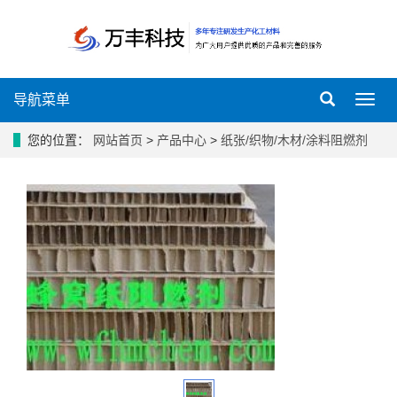
导航菜单
导
航
菜
您的位置：
网站首页
>
产品中心
>
纸张/织物/木材/涂料阻燃剂
单