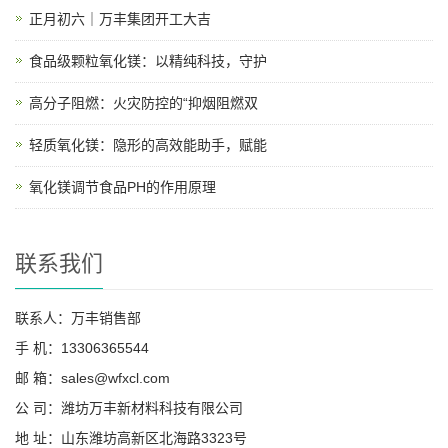
正月初六｜万丰集团开工大吉
食品级颗粒氧化镁：以精纯科技，守护
高分子阻燃：火灾防控的“抑烟阻燃双
轻质氧化镁：隐形的高效能助手，赋能
氧化镁调节食品PH的作用原理
联系我们
联系人：万丰销售部
手 机：13306365544
邮 箱：sales@wfxcl.com
公 司：潍坊万丰新材料科技有限公司
地 址：山东潍坊高新区北海路3323号